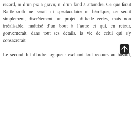
record, ni d’un pic à gravir, ni d’un fond à atteindre. Ce que ferait
Bartlebooth ne serait ni spectaculaire ni héroïque; ce serait
simplement, discrètement, un projet, difficile certes, mais non
irréalisable, maîtrisé d’un bout à l’autre et qui, en retour,
gouvernerait, dans tout ses détails, la vie de celui qui s’y
consacrerait.
Le second fut d’ordre logique : excluant tout recours au hasard,
l’entreprise ferait fonctionner le temps et l’espace comme des
coordonnées abstraites où viendraient s’inscrire avec une récurrence
inéluctable des événements identiques se produisant inexorablement
dans leur lieu, à leur date.
Le troisième, enfin, fut d’ordre esthétique : inutile, sa gratuité étant
l’unique
garantie de sa rigueur, le projet se détruirait lui même au fur et à
mesure qu’il s’accomplirait ; sa perfection serait circulaire : parti de
rien. Bartlebooth reviendrait au rien, à travers des transformations
précises d’objets finis.»