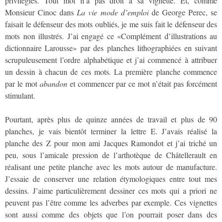
privilégiés. Tout mot n’a pas droit à sa vignette. Et, comme
Monsieur Cinoc dans
La vie mode d’emploi
de George Perec, se
faisait le défenseur des mots oubliés, je me suis fait le défenseur des
mots non illustrés. J’ai engagé ce «Complément d’illustrations au
dictionnaire Larousse» par des planches lithographiées en suivant
scrupuleusement l’ordre alphabétique et j’ai commencé à attribuer
un dessin à chacun de ces mots. La première planche commence
par le mot
abandon
et commencer par ce mot n’était pas forcément
stimulant.
Pourtant, après plus de quinze années de travail et plus de 90
planches, je vais bientôt terminer la lettre E. J’avais réalisé la
planche des Z pour mon ami Jacques Ramondot et j’ai triché un
peu, sous l’amicale pression de l’arthotèque de Châtellerault en
réalisant une petite planche avec les mots autour de manufacture.
J’essaie de conserver une relation étymologiques entre tout mes
dessins. J’aime particulièrement dessiner ces mots qui a priori ne
peuvent pas l’être comme les adverbes par exemple. Ces vignettes
sont aussi comme des objets que l’on pourrait poser dans des