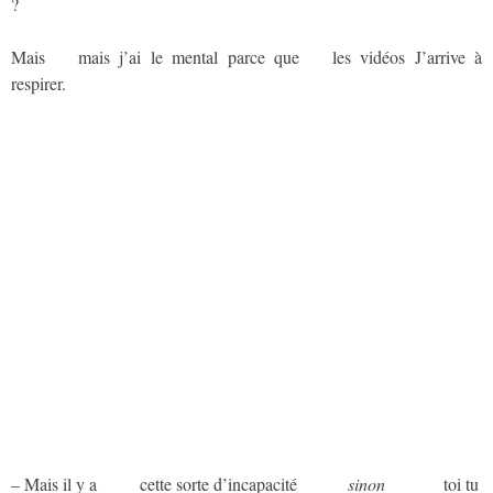
?
Mais
aaa
mais j’ai le mental parce que
aaa
les vidéos J’arrive à
respirer.
– Mais il y a
aaaaa
cette sorte d’incapacité
aaaaaa
sinon
aaaaaaa
toi tu