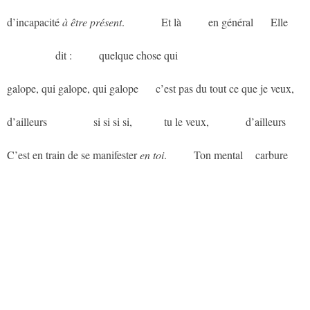
d’incapacité
à être présent
.
aaaaaaa
Et là
aaaaa
en général
aaa
Elle
aaaaaaaaaa
dit :
aaaaa
quelque chose qui
galope, qui galope, qui galope
aaa
c’est pas du tout ce que je veux,
d’ailleurs
aaaaaaaaa
si si si si,
aaaaaa
tu le veux,
aaaaaaa
d’ailleurs
C’est en train de se manifester
en toi
.
aaaaa
Ton mental
aa
carbure