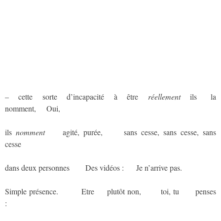
– cette sorte d’incapacité à être
réellement
ils
aaaa
la
nomment,
aaa
Oui,
ils
nomment
aaaa
agité, purée,
aaaaa
sans cesse, sans cesse, sans
cesse
dans deux personnes
aaaa
Des vidéos :
aaa
Je n’arrive pas.
Simple présence.
aaaaaa
Etre
aaa
plutôt non,
aaaaa
toi, tu
aaaa
penses
: