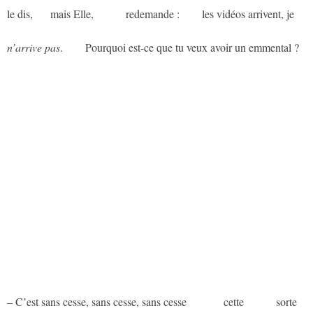
le dis,
aaa
mais Elle,
aaaaaa
redemande :
aaaa
les vidéos arrivent, je
n’arrive pas
.
aaaa
Pourquoi est-ce que tu veux avoir un emmental ?
– C’est sans cesse, sans cesse, sans cesse
aaaaaaa
cette
aaaaaa
sorte