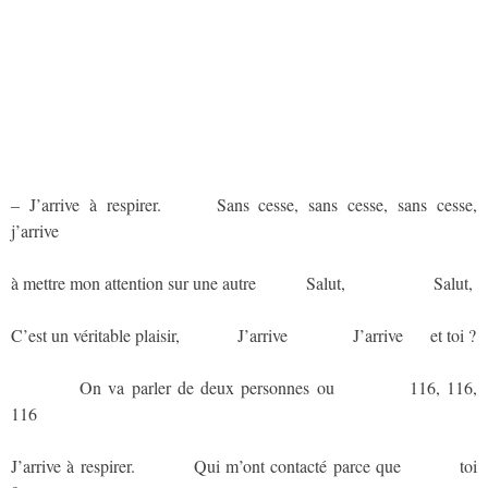
– J’arrive à respirer.
aaaaaa
Sans cesse, sans cesse, sans cesse,
j’arrive
à mettre mon attention sur une autre
aaaaaa
Salut,
aaaaaaaaaaa
Salut,
C’est un véritable plaisir,
aaaaaaa
J’arrive
aaaaaaaa
J’arrive
aaa
et toi ?
aaaaaaaaa
On va parler de deux personnes ou
aaaaaaaaa
116, 116,
116
J’arrive à respirer.
aaaaaaa
Qui m’ont contacté parce que
aaaaaaa
toi