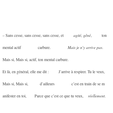
– Sans cesse, sans cesse, sans cesse, et
aaaaa
agité, gêné
,
aaaaa
ton
mental actif
aaaaaaaaa
carbure.
aaaaaaaaa
Mais je n’y arrive pas
.
Mais si, Mais si, actif, ton mental carbure.
Et là, en général, elle me dit :
aaaaa
J’arrive à respirer. Tu le veux,
Mais si, Mais si,
aaaaaa
d’ailleurs
aaaaaaaaa
c’est en train de se m
anifester en toi,
aaaa
Parce que c’est ce que tu veux,
aa
réellement
.