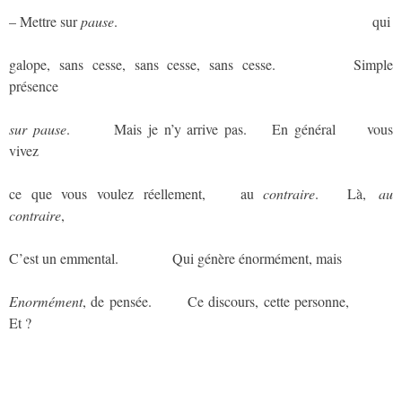
– Mettre sur
pause
.
aaaaaaaaaaaaaaaaaaaaaaaaaaaaaaaaaaaaaaaa
qui
galope, sans cesse, sans cesse, sans cesse.
aaaaaaaaaaa
Simple
présence
sur pause
.
aaaaaa
Mais je n’y arrive pas.
aaa
En général
aaaa
vous
vivez
ce que vous voulez réellement,
aaaa
au
contraire
.
aaa
Là,
aa
au
contraire
,
C’est un emmental.
aaaaaaaa
Qui génère énormément, mais
Enormément
, de pensée.
aaaaa
Ce discours, cette personne,
aaaaaaa
Et ?