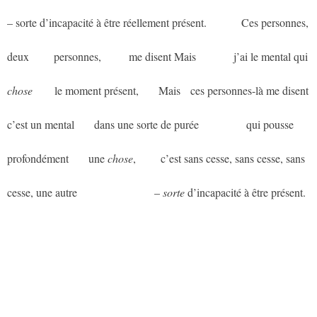
– sorte d’incapacité à être réellement présent.
aaaaaaa
Ces personnes,
deux
aaaaa
personnes,
aaaaa
me disent Mais
aaaaaaa
j’ai le mental qui
chose
aaa
a
le moment présent,
aaaa
Mais
aa
ces personnes-là me disent
c’est un mental
aaaa
dans une sorte de purée
aaaaaaaaa
qui pousse
profondément
aaaa
une
chose
,
aaaaa
c’est sans cesse, sans cesse, sans
cesse, une autre
aaaaaaaaaaaaaaa
–
sorte
d’incapacité à être présent.