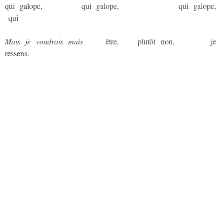
qui galope,
aaaaaaaaaa
qui galope,
aaaaaaaaaaaaaaaa
qui galope,
a
qui
Mais je voudrais mais
aaaaa
être,
aaaa
plutôt non,
aaaaaaaaa
je
ressens.