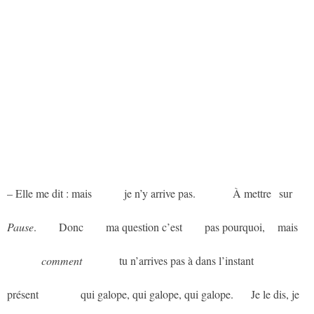
– Elle me dit : mais
aaaaaa
je n’y arrive pas.
aaaaaaa
À mettre
a
sur
Pause
.
aaaa
Donc
aaaa
ma question c’est
aaaa
pas pourquoi,
aa
mais
aaaaaaa
comment
aaaaaaa
tu n’arrives pas à dans l’instant
présent
aaaaaaaa
qui galope, qui galope, qui galope.
aaa
Je le dis, je