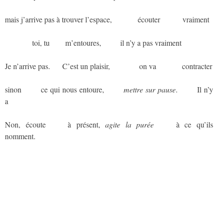
mais j’arrive pas à trouver l’espace,
aaaaaaa
écouter
aaaaaa
vraiment
aaaaaaaa
toi, tu
aaaa
m’entoures,
aaaaa
il n’y a pas vraiment
Je n’arrive pas.
aaa
C’est un plaisir,
aaaaaaaa
on va
aaaaaaa
contracter
sinon
aaaaa
ce qui nous entoure,
aaaaa
mettre sur pause
.
aaaaa
Il n’y
a
Non, écoute
aaaaa
à présent,
agite la purée
aaaaa
à ce qu’ils
nomment.