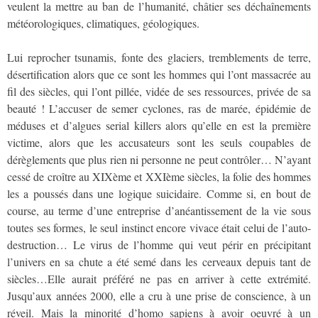
veulent la mettre au ban de l’humanité, châtier ses déchaînements
météorologiques, climatiques, géologiques.
Lui reprocher tsunamis, fonte des glaciers, tremblements de terre,
désertification alors que ce sont les hommes qui l’ont massacrée au
fil des siècles, qui l’ont pillée, vidée de ses ressources, privée de sa
beauté ! L’accuser de semer cyclones, ras de marée, épidémie de
méduses et d’algues serial killers alors qu’elle en est la première
victime, alors que les accusateurs sont les seuls coupables de
dérèglements que plus rien ni personne ne peut contrôler… N’ayant
cessé de croître au XIXème et XXIème siècles, la folie des hommes
les a poussés dans une logique suicidaire. Comme si, en bout de
course, au terme d’une entreprise d’anéantissement de la vie sous
toutes ses formes, le seul instinct encore vivace était celui de l’auto-
destruction… Le virus de l’homme qui veut périr en précipitant
l’univers en sa chute a été semé dans les cerveaux depuis tant de
siècles…Elle aurait préféré ne pas en arriver à cette extrémité.
Jusqu’aux années 2000, elle a cru à une prise de conscience, à un
réveil. Mais la minorité d’homo sapiens à avoir oeuvré à un