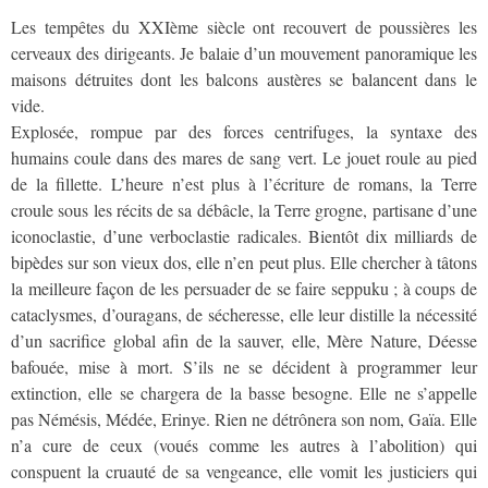
Les tempêtes du XXIème siècle ont recouvert de poussières les
cerveaux des dirigeants. Je balaie d’un mouvement panoramique les
maisons détruites dont les balcons austères se balancent dans le
vide.
Explosée, rompue par des forces centrifuges, la syntaxe des
humains coule dans des mares de sang vert. Le jouet roule au pied
de la fillette. L’heure n’est plus à l’écriture de romans, la Terre
croule sous les récits de sa débâcle, la Terre grogne, partisane d’une
iconoclastie, d’une verboclastie radicales. Bientôt dix milliards de
bipèdes sur son vieux dos, elle n’en peut plus. Elle chercher à tâtons
la meilleure façon de les persuader de se faire seppuku ; à coups de
cataclysmes, d’ouragans, de sécheresse, elle leur distille la nécessité
d’un sacrifice global afin de la sauver, elle, Mère Nature, Déesse
bafouée, mise à mort. S’ils ne se décident à programmer leur
extinction, elle se chargera de la basse besogne. Elle ne s’appelle
pas Némésis, Médée, Erinye. Rien ne détrônera son nom, Gaïa. Elle
n’a cure de ceux (voués comme les autres à l’abolition) qui
conspuent la cruauté de sa vengeance, elle vomit les justiciers qui