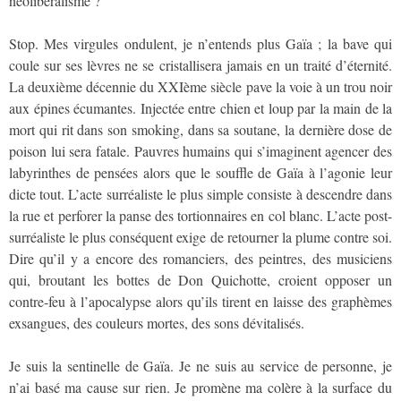
néolibéralisme ?
Stop. Mes virgules ondulent, je n’entends plus Gaïa ; la bave qui
coule sur ses lèvres ne se cristallisera jamais en un traité d’éternité.
La deuxième décennie du XXIème siècle pave la voie à un trou noir
aux épines écumantes. Injectée entre chien et loup par la main de la
mort qui rit dans son smoking, dans sa soutane, la dernière dose de
poison lui sera fatale. Pauvres humains qui s’imaginent agencer des
labyrinthes de pensées alors que le souffle de Gaïa à l’agonie leur
dicte tout. L’acte surréaliste le plus simple consiste à descendre dans
la rue et perforer la panse des tortionnaires en col blanc. L’acte post-
surréaliste le plus conséquent exige de retourner la plume contre soi.
Dire qu’il y a encore des romanciers, des peintres, des musiciens
qui, broutant les bottes de Don Quichotte, croient opposer un
contre-feu à l’apocalypse alors qu’ils tirent en laisse des graphèmes
exsangues, des couleurs mortes, des sons dévitalisés.
Je suis la sentinelle de Gaïa. Je ne suis au service de personne, je
n’ai basé ma cause sur rien. Je promène ma colère à la surface du