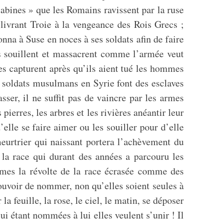
Sabines » que les Romains ravissent par la ruse
 livrant Troie à la vengeance des Rois Grecs ;
onna à Suse en noces à ses soldats afin de faire
s souillent et massacrent comme l’armée veut
s capturent après qu’ils aient tué les hommes
s soldats musulmans en Syrie font des esclaves
sser, il ne suffit pas de vaincre par les armes
pierres, les arbres et les rivières anéantir leur
lle se faire aimer ou les souiller pour d’elle
meurtrier qui naissant portera l’achèvement du
e la race qui durant des années a parcouru les
emmes la révolte de la race écrasée comme des
pouvoir de nommer, non qu’elles soient seules à
 feuille, la rose, le ciel, le matin, se déposer
 étant nommées à lui elles veulent s’unir ! Il