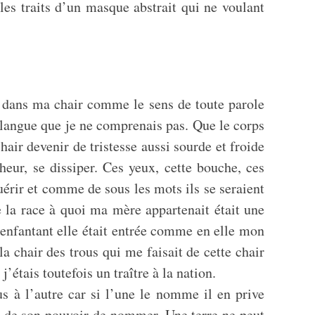
les traits d’un masque abstrait qui ne voulant
ts dans ma chair comme le sens de toute parole
 langue que je ne comprenais pas. Que le corps
hair devenir de tristesse aussi sourde et froide
eur, se dissiper. Ces yeux, cette bouche, ces
érir et comme de sous les mots ils se seraient
ue la race à quoi ma mère appartenait était une
enfantant elle était entrée comme en elle mon
a chair des trous qui me faisait de cette chair
étais toutefois un traître à la nation.
s à l’autre car si l’une le nomme il en prive
st de son pouvoir de nommer. Une terre ne peut