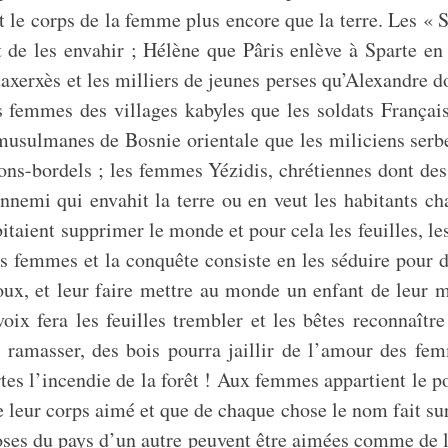
st le corps de la femme plus encore que la terre. Les « 
 de les envahir ; Hélène que Pâris enlève à Sparte en
Artaxerxès et les milliers de jeunes perses qu’Alexandre d
s femmes des villages kabyles que les soldats Françai
musulmanes de Bosnie orientale que les miliciens serbe
sons-bordels ; les femmes Yézidis, chrétiennes dont de
nemi qui envahit la terre ou en veut les habitants cha
itaient supprimer le monde et pour cela les feuilles, les 
 femmes et la conquête consiste en les séduire pour d’e
poux, et leur faire mettre au monde un enfant de leur 
oix fera les feuilles trembler et les bêtes reconnaîtr
s ramasser, des bois pourra jaillir de l’amour des f
tes l’incendie de la forêt ! Aux femmes appartient le 
 leur corps aimé et que de chaque chose le nom fait sur la
es du pays d’un autre peuvent être aimées comme de lui