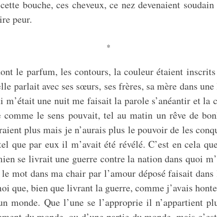
, cette bouche, ces cheveux, ce nez devenaient soudain 
ire peur.
*
ont le parfum, les contours, la couleur étaient inscri
le parlait avec ses sœurs, ses frères, sa mère dans une
 m’était une nuit me faisait la parole s’anéantir et la c
te comme le sens pouvait, tel au matin un rêve de bonh
ient plus mais je n’aurais plus le pouvoir de les conqu
 tel que par eux il m’avait été révélé. C’est en cela q
en se livrait une guerre contre la nation dans quoi m’
s le mot dans ma chair par l’amour déposé faisait dans l
 que, bien que livrant la guerre, comme j’avais honte j’
un monde. Que l’une se l’approprie il n’appartient plu
seulement du monde, ou d’une partie du monde, mais c’e