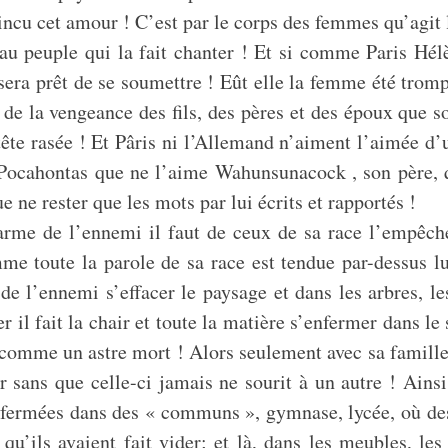
aincu cet amour ! C’est par le corps des femmes qu’agit 
u’au peuple qui la fait chanter ! Et si comme Paris Hé
sera prêt de se soumettre ! Eût elle la femme été tromp
 de la vengeance des fils, des pères et des époux que so
tête rasée ! Et Pâris ni l’Allemand n’aiment l’aimée 
ocahontas que ne l’aime Wahunsunacock , son père, qu
e ne rester que les mots par lui écrits et rapportés !
rme de l’ennemi il faut de ceux de sa race l’empêche
me toute la parole de sa race est tendue par-dessus lui
 de l’ennemi s’effacer le paysage et dans les arbres, l
 il fait la chair et toute la matière s’enfermer dans le 
 comme un astre mort ! Alors seulement avec sa famille 
r sans que celle-ci jamais ne sourit à un autre ! Ains
t enfermées dans des « communs », gymnase, lycée, où de
ils avaient fait vider; et là, dans les meubles, les d