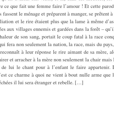
aire ce que fait une femme faire l’amour ! Et cette paro
s fassent le ménage et préparent à manger, se prêtent à 
ion et le rire étaient plus que la lame à même d’assas
aux villages ennemis et gardées dans la forêt – qu’il e
 chaleur de son sang, portait le coup fatal à la race co
i fera non seulement la nation, la race, mais du pays, d
econnaît à leur réponse le rire aimant de sa mère, alo
irer et arracher à la mère non seulement la chair mais 
e lui le chant pour à l’enfant le faire appartenir. L
est ce charme à quoi ne vient à bout nulle arme que le
hées il lui sera étranger et rebelle. […]