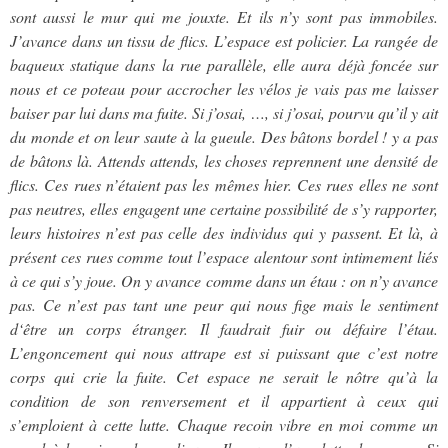
sont aussi le mur qui me jouxte. Et ils n’y sont pas immobiles.
J’avance dans un tissu de flics. L’espace est policier. La rangée de
baqueux statique dans la rue parallèle, elle aura déjà foncée sur
nous et ce poteau pour accrocher les vélos je vais pas me laisser
baiser par lui dans ma fuite. Si j’osai, …, si j’osai, pourvu qu’il y ait
du monde et on leur saute à la gueule. Des bâtons bordel ! y a pas
de bâtons là. Attends attends, les choses reprennent une densité de
flics. Ces rues n’étaient pas les mêmes hier. Ces rues elles ne sont
pas neutres, elles engagent une certaine possibilité de s’y rapporter,
leurs histoires n’est pas celle des individus qui y passent. Et là, à
présent ces rues comme tout l’espace alentour sont intimement liés
à ce qui s’y joue. On y avance comme dans un étau : on n’y avance
pas. Ce n’est pas tant une peur qui nous fige mais le sentiment
d‘être un corps étranger. Il faudrait fuir ou défaire l’étau.
L’engoncement qui nous attrape est si puissant que c’est notre
corps qui crie la fuite. Cet espace ne serait le nôtre qu’à la
condition de son renversement et il appartient à ceux qui
s’emploient à cette lutte. Chaque recoin vibre en moi comme un