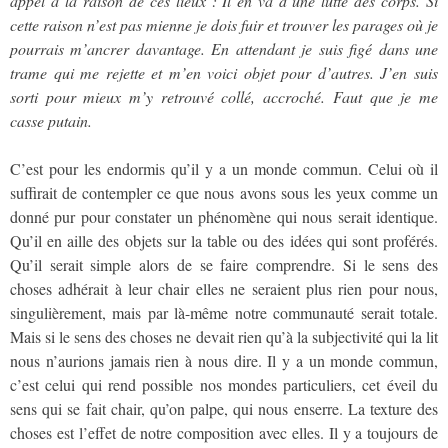
appel à la raison de ces lieux : Il en va d’une lutte des corps. Si
cette raison n’est pas mienne je dois fuir et trouver les parages où je
pourrais m’ancrer davantage. En attendant je suis figé dans une
trame qui me rejette et m’en voici objet pour d’autres. J’en suis
sorti pour mieux m’y retrouvé collé, accroché. Faut que je me
casse putain.
C’est pour les endormis qu’il y a un monde commun. Celui où il
suffirait de contempler ce que nous avons sous les yeux comme un
donné pur pour constater un phénomène qui nous serait identique.
Qu’il en aille des objets sur la table ou des idées qui sont proférés.
Qu’il serait simple alors de se faire comprendre. Si le sens des
choses adhérait à leur chair elles ne seraient plus rien pour nous,
singulièrement, mais par là-même notre communauté serait totale.
Mais si le sens des choses ne devait rien qu’à la subjectivité qui la lit
nous n’aurions jamais rien à nous dire. Il y a un monde commun,
c’est celui qui rend possible nos mondes particuliers, cet éveil du
sens qui se fait chair, qu’on palpe, qui nous enserre. La texture des
choses est l’effet de notre composition avec elles. Il y a toujours de