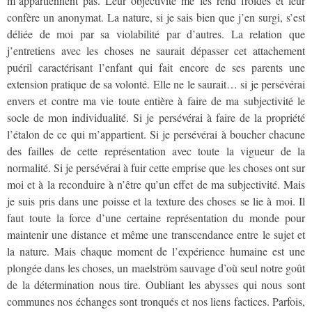
m’appartiennent pas. Leur objectivité me les rend froides et leur
confère un anonymat. La nature, si je sais bien que j’en surgi, s’est
déliée de moi par sa violabilité par d’autres. La relation que
j’entretiens avec les choses ne saurait dépasser cet attachement
puéril caractérisant l’enfant qui fait encore de ses parents une
extension pratique de sa volonté. Elle ne le saurait… si je persévérai
envers et contre ma vie toute entière à faire de ma subjectivité le
socle de mon individualité. Si je persévérai à faire de la propriété
l’étalon de ce qui m’appartient. Si je persévérai à boucher chacune
des failles de cette représentation avec toute la vigueur de la
normalité. Si je persévérai à fuir cette emprise que les choses ont sur
moi et à la reconduire à n’être qu’un effet de ma subjectivité. Mais
je suis pris dans une poisse et la texture des choses se lie à moi. Il
faut toute la force d’une certaine représentation du monde pour
maintenir une distance et même une transcendance entre le sujet et
la nature. Mais chaque moment de l’expérience humaine est une
plongée dans les choses, un maelström sauvage d’où seul notre goût
de la détermination nous tire. Oubliant les abysses qui nous sont
communes nos échanges sont tronqués et nos liens factices. Parfois,