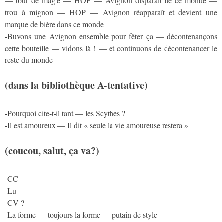
— tour de magie — HOP — Avignon disparaît de ce monde —
trou à mignon — HOP — Avignon réapparaît et devient une
marque de bière dans ce monde
-Buvons une Avignon ensemble pour fêter ça — décontenançons
cette bouteille — vidons là ! — et continuons de décontenancer le
reste du monde !
(dans la bibliothèque A-tentative)
-Pourquoi cite-t-il tant — les Scythes ?
-Il est amoureux — Il dit « seule la vie amoureuse restera »
(coucou, salut, ça va?)
-CC
-Lu
-CV ?
-La forme — toujours la forme — putain de style