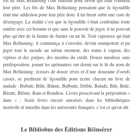
fils de Max Bellastung l’ont enfermé pour savoir qui était vraiment
leur père. Les fils de Max Bellastung pensaient que la ligoudille
était une addiction pour leur père donc il lui firent subir une cure de
désengage. La réalité c’est que la ligoudille s’était confondue toute
entière avec cet homme et que sans le pouvoir de juger, il ne pouvait
plus qu’être de la fumée de fumier ou un lit. Tout vaporeux qu’était
Max Bellastung, il commença à s’envoler, devint omnipotent et pu
juger tout le monde au même moment, des trains à vapeur, des
vipères et des guêpes, des mordus du crédit. Douze merdeux sans
prédisposition, jouant les apônautres ont dormi sur le lit du nom de
Max Bellastung, écrasés de douze rêves et d’une douzaine d’oeufs
cassés, se perdirent de ligoudille pour écrire chacun un livre de
malade : Bubule, Bille, Blâme, Balbutie, Drible, Balade, Bile, Bide,
Bleute, Blême, Bam et Bondiou. Livres proscrivant la préposition «
dans » ; Seuls livres encore autorisés dans les bibliothèques
mortrolls et interdits dans les universités franqués, c’est ce qu’on dit.
Le Bibliobus des Éditions Réinsérer