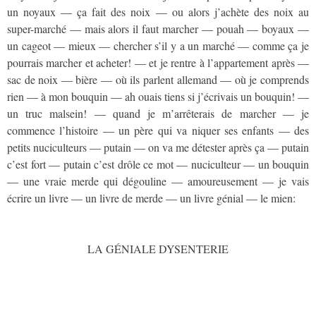
un noyaux — ça fait des noix — ou alors j’achète des noix au
super-marché — mais alors il faut marcher — pouah — boyaux —
un cageot — mieux — chercher s’il y a un marché — comme ça je
pourrais marcher et acheter! — et je rentre à l’appartement après —
sac de noix — bière — où ils parlent allemand — où je comprends
rien — à mon bouquin — ah ouais tiens si j’écrivais un bouquin! —
un truc malsein! — quand je m’arrêterais de marcher — je
commence l’histoire — un père qui va niquer ses enfants — des
petits nuciculteurs — putain — on va me détester après ça — putain
c’est fort — putain c’est drôle ce mot — nuciculteur — un bouquin
— une vraie merde qui dégouline — amoureusement — je vais
écrire un livre — un livre de merde — un livre génial — le mien:
LA GÉNIALE DYSENTERIE