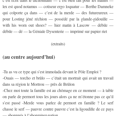
c’est écrit dans le dictionnaire — c’est bien fait pour les malins —
lex est quod notamus — cotiseur ergo loquatur — Berthe Damneke
qui colporte ça dans — c’est de la merde — des futureureux —
pour Losting jéné réchion — possédé par la glande-gidouille —
with his worn out shoes? — hier matin à Lascow — débile —
débile — dé — la Géniale Dysenterie — imprimé sur papier riet
(extraits)
(au centre aujourd’hui)
-Tu as vu ce type qui s’est immolada devant le Pôle Emploi ?
-Ouais — torcho et brûlo — c’était un mortrait qui avait un travail
dans sa région le Mortrou — près de Brûlon
-Chez moi toute la famille est au chômage en ce moment — à table
on parle de permort tous les jours alors ça ne m’étonne pas ce qu’il
s’est passé -Merde vous parlez de permort en famille ? Le serf
chasse le serf — pauvre contre pauvre c’est la ligoudille de ce pays
— abonnnés à l’abonminer-nation