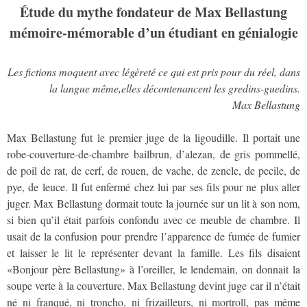
Étude du mythe fondateur de Max Bellastung
mémoire-mémorable d’un étudiant en génialogie
Les fictions moquent avec légèreté ce qui est pris pour du réel, dans
la langue même,elles décontenancent les gredins-guedins.
Max Bellastung
Max Bellastung fut le premier juge de la ligoudille. Il portait une
robe-couverture-de-chambre bailbrun, d’alezan, de gris pommellé,
de poil de rat, de cerf, de rouen, de vache, de zencle, de pecile, de
pye, de leuce. Il fut enfermé chez lui par ses fils pour ne plus aller
juger. Max Bellastung dormait toute la journée sur un lit à son nom,
si bien qu’il était parfois confondu avec ce meuble de chambre. Il
usait de la confusion pour prendre l’apparence de fumée de fumier
et laisser le lit le représenter devant la famille. Les fils disaient
«Bonjour père Bellastung» à l’oreiller, le lendemain, on donnait la
soupe verte à la couverture. Max Bellastung devint juge car il n’était
né ni franqué, ni troncho, ni frizailleurs, ni mortroll, pas même