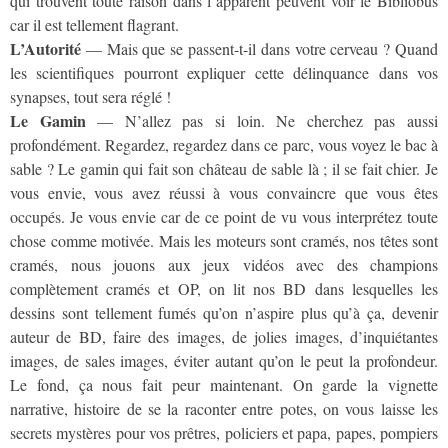
qui trouvent toute raison dans l’apparent peuvent voir le Bibliobus
car il est tellement flagrant.
L’Autorité
— Mais que se passent-t-il dans votre cerveau ? Quand
les scientifiques pourront expliquer cette délinquance dans vos
synapses, tout sera réglé !
Le Gamin
— N’allez pas si loin. Ne cherchez pas aussi
profondément. Regardez, regardez dans ce parc, vous voyez le bac à
sable ? Le gamin qui fait son château de sable là ; il se fait chier. Je
vous envie, vous avez réussi à vous convaincre que vous êtes
occupés. Je vous envie car de ce point de vu vous interprétez toute
chose comme motivée. Mais les moteurs sont cramés, nos têtes sont
cramés, nous jouons aux jeux vidéos avec des champions
complètement cramés et OP, on lit nos BD dans lesquelles les
dessins sont tellement fumés qu’on n’aspire plus qu’à ça, devenir
auteur de BD, faire des images, de jolies images, d’inquiétantes
images, de sales images, éviter autant qu’on le peut la profondeur.
Le fond, ça nous fait peur maintenant. On garde la vignette
narrative, histoire de se la raconter entre potes, on vous laisse les
secrets mystères pour vos prêtres, policiers et papa, papes, pompiers