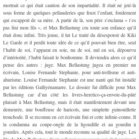
mortrait ce qui était caution de son impartialité. Il était né jeté-là
sous forme de quelques pellauderies que feust l’enfant, fondement
qui escappoit de sa mère. A partir de là, son père s’exclama « t’es
pas fini mon fils », et Max Bellastung cru toute son enfance qu’il
était donc infini. Très jeune, il lut Le traité du désespotoir de Kiki
Le Garde et il perdit toute idée de ce qu’il pouvait bien être, seul
l’habit de soi, l’apparat en soie, nu de soi, nul en soi, dépourvu
d’intériorité, l’habit faisait le bonhomme. Il deviendra alors ce qu’il
pense des autres : juge. Max Bellastung jugea en premier un
écrivain, Louise Fernande Stephanie, pour anti-trollisme et anti-
ahurisme. Louise Fernande Stephanie est une nanti qui fut installé
par les éditions Galliyénamarre. Le dossier fut difficile pour Max
Bellastung car d’un côté les livres-heretico-ça-envoie-du-pâté
plaisait à Max Bellastung, mais il était manifestement devant une
demeurée, une bouffeuse de haricots, une simplette guinouillette
tronchode. Il se reconnu en cet écrivain fini et cette infinie-conne. Il
la condamna au coupe-ongle de la ligoudille et au gourdin à
gourdes. Après cela, tout le monde reconnu sa qualité de juge. Les