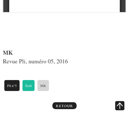
MK
Revue Pli, numéro 05, 2016
Pli n°5
Écrit
MK
RETOUR