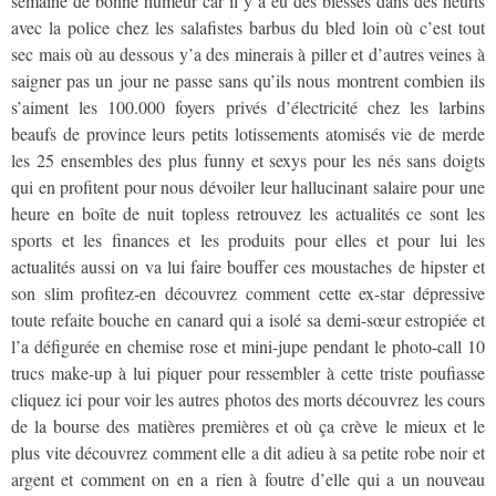
semaine de bonne humeur car il y a eu des blessés dans des heurts
avec la police chez les salafistes barbus du bled loin où c’est tout
sec mais où au dessous y’a des minerais à piller et d’autres veines à
saigner pas un jour ne passe sans qu’ils nous montrent combien ils
s’aiment les 100.000 foyers privés d’électricité chez les larbins
beaufs de province leurs petits lotissements atomisés vie de merde
les 25 ensembles des plus funny et sexys pour les nés sans doigts
qui en profitent pour nous dévoiler leur hallucinant salaire pour une
heure en boîte de nuit topless retrouvez les actualités ce sont les
sports et les finances et les produits pour elles et pour lui les
actualités aussi on va lui faire bouffer ces moustaches de hipster et
son slim profitez-en découvrez comment cette ex-star dépressive
toute refaite bouche en canard qui a isolé sa demi-sœur estropiée et
l’a défigurée en chemise rose et mini-jupe pendant le photo-call 10
trucs make-up à lui piquer pour ressembler à cette triste poufiasse
cliquez ici pour voir les autres photos des morts découvrez les cours
de la bourse des matières premières et où ça crève le mieux et le
plus vite découvrez comment elle a dit adieu à sa petite robe noir et
argent et comment on en a rien à foutre d’elle qui a un nouveau