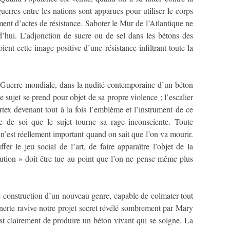
erres entre les nations sont apparues pour utiliser le corps
ement d’actes de résistance. Saboter le Mur de l’Atlantique ne
rd’hui. L’adjonction de sucre ou de sel dans les bétons des
nt cette image positive d’une résistance infiltrant toute la
de Guerre mondiale, dans la nudité contemporaine d’un béton
e sujet se prend pour objet de sa propre violence ; l’escalier
tex devenant tout à la fois l’emblème et l’instrument de ce
tie de soi que le sujet tourne sa rage inconsciente. Toute
ien n’est réellement important quand on sait que l’on va mourir.
er le jeu social de l’art, de faire apparaître l’objet de la
ution » doit être tue au point que l’on ne pense même plus
e construction d’un nouveau genre, capable de colmater tout
’inerte ravive notre projet secret révélé sombrement par Mary
st clairement de produire un béton vivant qui se soigne. La