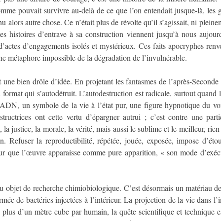
mme pouvait survivre au-delà de ce que l’on entendait jusque-là, les gu
u alors autre chose. Ce n’était plus de révolte qu’il s’agissait, ni plein
 les histoires d’entrave à sa construction viennent jusqu’à nous aujou
’actes d’engagements isolés et mystérieux. Ces faits apocryphes renvoie
 une métaphore impossible de la dégradation de l’invulnérable.
est une bien drôle d’idée. En projetant les fantasmes de l’après-Secon
format qui s’autodétruit. L’autodestruction est radicale, surtout quand l
’ADN, un symbole de la vie à l’état pur, une figure hypnotique du vor
structrices ont cette vertu d’épargner autrui ; c’est contre une par
t, la justice, la morale, la vérité, mais aussi le sublime et le meilleur, r
 Refuser la reproductibilité, répétée, jouée, exposée, impose d’étouff
Pour que l’œuvre apparaisse comme pure apparition, « son mode d’exéc
nu objet de recherche chimiobiologique. C’est désormais un matériau d
rmée de bactéries injectées à l’intérieur. La projection de la vie dans l
 plus d’un mètre cube par humain, la quête scientifique et technique e