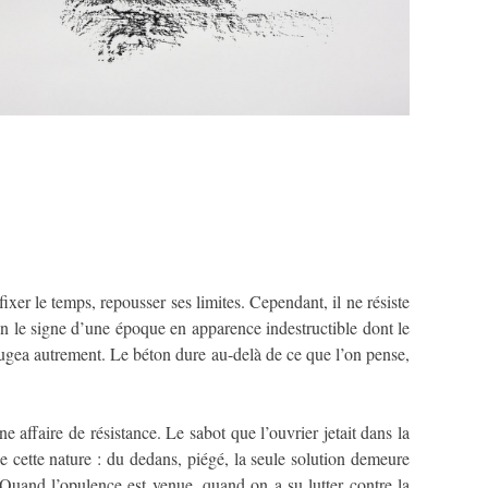
ixer le temps, repousser ses limites. Cependant, il ne résiste
bien le signe d’une époque en apparence indestructible dont le
n jugea autrement. Le béton dure au-delà de ce que l’on pense,
e affaire de résistance. Le sabot que l’ouvrier jetait dans la
de cette nature : du dedans, piégé, la seule solution demeure
. Quand l’opulence est venue, quand on a su lutter contre la