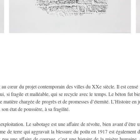
st au cœur du projet contemporain des villes du XXe siècle. Il est censé f
ui, si fragile et malléable, qui se recycle avec le temps. Le béton fut 
st une matière chargée de progrès et de promesses d’éternité. L’Histoire e
 son état de poussière, à sa fragilité.
exploitation. Le sabotage est une affaire de révolte, bien avant d’être un
pomme de terre qui aggravait la blessure du poilu en 1917 est également 
st pas une affaire de courage, c’est une histoire de la misère humaine